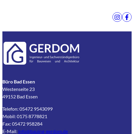
Büro Bad Essen
Westenseite 23
49152 Bad Essen
Telefon: 05472 9543099
Mobil: 0175 8778821
Fax: 05472 958284
E-Mail:
info@bauing-gerdom.de