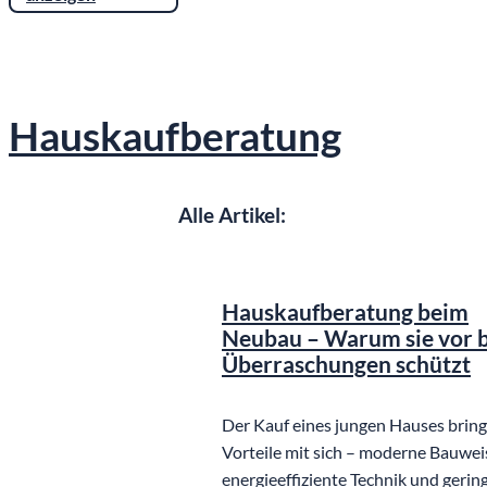
Hauskaufberatung
Alle Artikel:
©
KI basi
Hauskaufberatung beim
Neubau – Warum sie vor 
Überraschungen schützt
Der Kauf eines jungen Hauses bringt
Vorteile mit sich – moderne Bauwei
energieeffiziente Technik und gerin