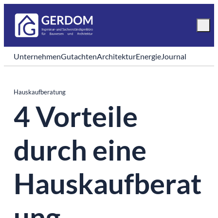
Unternehmen
Gutachten
Architektur
Energie
Journal
Hauskaufberatung
4 Vorteile
durch eine
Hauskaufberat
ung