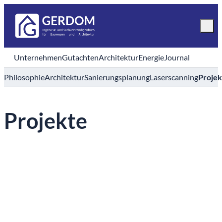
Unternehmen
Gutachten
Architektur
Energie
Journal
Philosophie
Architektur
Sanierungsplanung
Laserscanning
Projek
Projekte