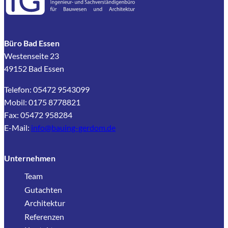
Büro Bad Essen
Westenseite 23
49152 Bad Essen
Telefon: 05472 9543099
Mobil: 0175 8778821
Fax: 05472 958284
E-Mail:
info@bauing-gerdom.de
Unternehmen
Team
Gutachten
Architektur
Referenzen