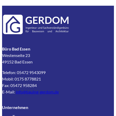
Büro Bad Essen
Westenseite 23
49152 Bad Essen
Telefon: 05472 9543099
Mobil: 0175 8778821
Fax: 05472 958284
E-Mail:
info@bauing-gerdom.de
Unternehmen