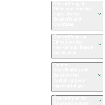
Überprüfung des
Einbaus vertraglich
zugesicherter
Baustoffe und
Qualitäten
Überprüfung zur
Einhaltung der
anerkannten Regeln
der Technik
Optional –
Koordination und
Beratung bei
Ausführung von
Eigenleistungen
Überprüfung der
Bauabrechnungen