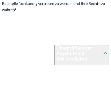
Baustelle fachkundig vertreten zu werden und Ihre Rechte zu
wahren!
Überprüfung der
Angebote auf
Vollständigkeit
Ein gründlicher Blick in den
Bauvertrag ist erforderlich, sehr
oft verbergen sich in den
Allgemeinen
Geschäftsbedingungen der
Baufirmen Zusatzkosten,