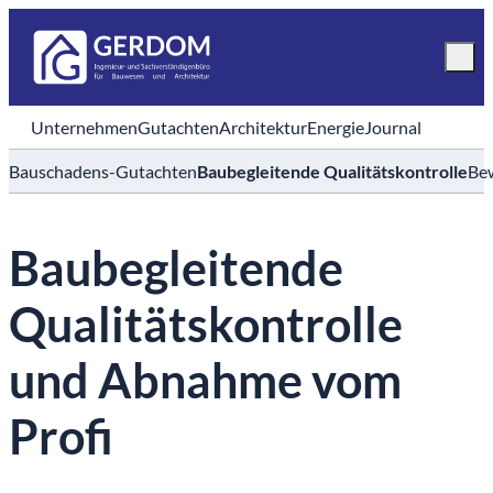
Unternehmen
Gutachten
Architektur
Energie
Journal
Bauschadens-Gutachten
Baubegleitende Qualitätskontrolle
Be
Baubegleitende
Qualitätskontrolle
und Abnahme vom
Profi