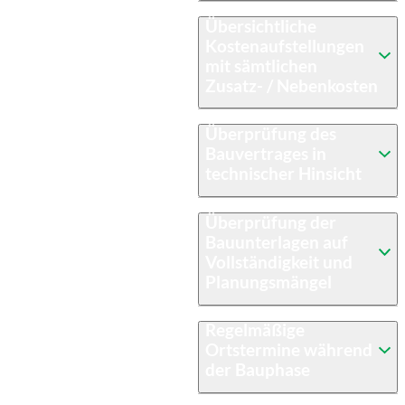
Folgende
Übersichtliche
Leistungspa
Kostenaufstellungen
mit sämtlichen
kete bieten
Zusatz- / Nebenkosten
wir Ihnen
Überprüfung des
im Rahmen
Bauvertrages in
technischer Hinsicht
unserer
Überprüfung der
baubegleite
Bauunterlagen auf
Vollständigkeit und
nden
Planungsmängel
Qualitätsko
Regelmäßige
ntrolle an:
Ortstermine während
der Bauphase