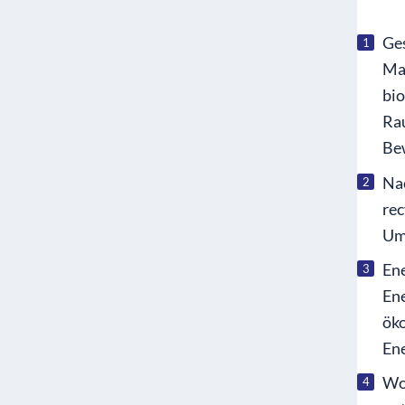
Ge
Ma
bi
Ra
Be
Na
re
Umw
En
En
ök
Ene
Wo