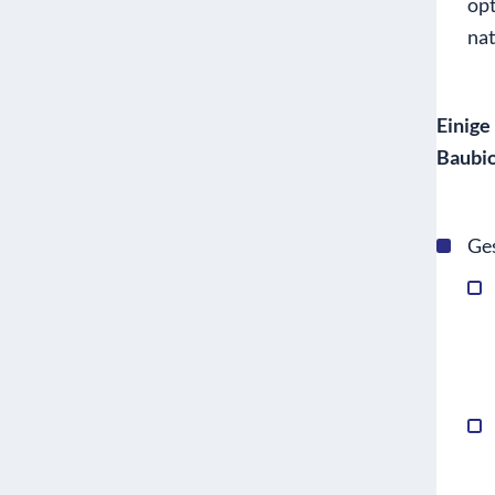
op
nat
Einig
Baubio
Ge