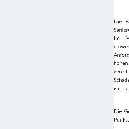
Die B
Sanie
Im Mi
umwel
Anfor
hohen
gerech
Schads
ein op
Die Gr
Punkt