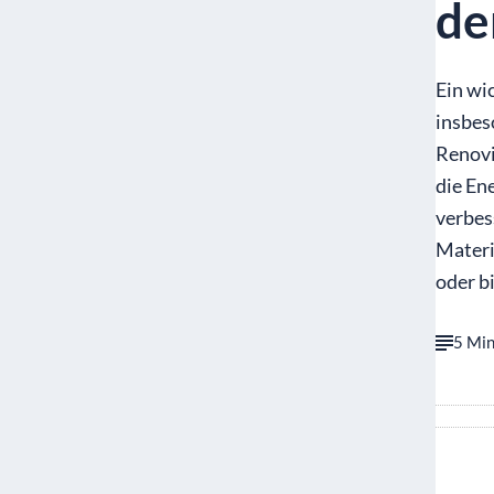
de
Ein wi
insbes
Renovi
die En
verbes
Materi
oder b
5 Min