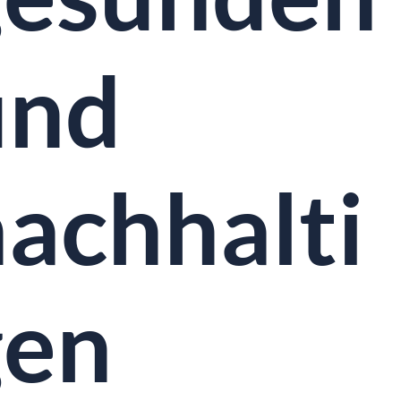
und
achhalti
gen