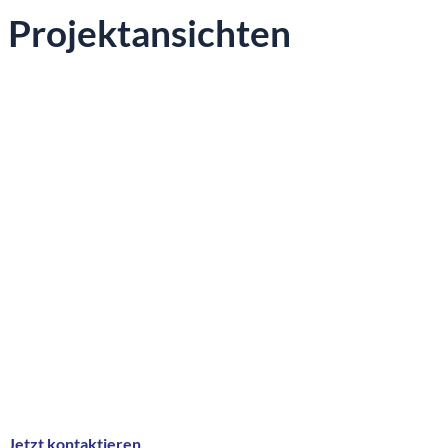
Projektansichten
Sie wollen mehr zu diesem
Projekt erfahren?
Sie möchten gerne Ihr individuelles Projekt mit uns
besprechen? Wir freuen uns, gemeinsam mit Ihnen Ihre
genauen Anforderungen und Wünsche auszuloten.
Jetzt kontaktieren