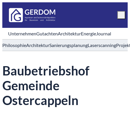
Unternehmen
Gutachten
Architektur
Energie
Journal
Philosophie
Architektur
Sanierungsplanung
Laserscanning
Projek
Baubetriebshof
Gemeinde
Ostercappeln