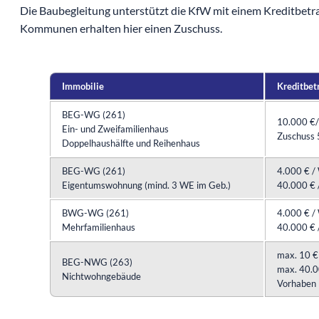
Die Baubegleitung unterstützt die KfW mit einem Kreditbetr
Kommunen erhalten hier einen Zuschuss.
Immobilie
Kreditbet
BEG-WG (261)
10.000 €
Ein- und Zweifamilienhaus
Zuschuss 
Doppelhaushälfte und Reihenhaus
BEG-WG (261)
4.000 € /
Eigentumswohnung (mind. 3 WE im Geb.)
40.000 € 
BWG-WG (261)
4.000 € /
Mehrfamilienhaus
40.000 € 
max. 10 €
BEG-NWG (263)
max. 40.0
Nichtwohngebäude
Vorhaben