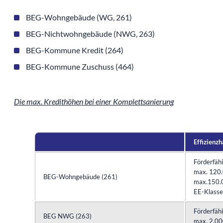
BEG-Wohngebäude (WG, 261)
BEG-Nichtwohngebäude (NWG, 263)
BEG-Kommune Kredit (264)
BEG-Kommune Zuschuss (464)
Die max. Kredithöhen bei einer Komplettsanierung
Effizienz
Förderfäh
max. 120.
BEG-Wohngebäude (261)
max.150.00
EE-Klasse
Förderfäh
BEG NWG (263)
max. 2.00